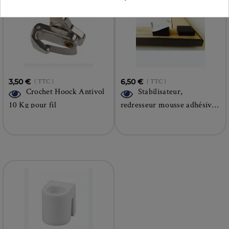
3,50 €
( TTC )
6,50 €
( TTC )
Crochet Hoock Antivol
Stabilisateur,
10 Kg pour fil
redresseur mousse adhésive
pour cadre Pack 40 unités