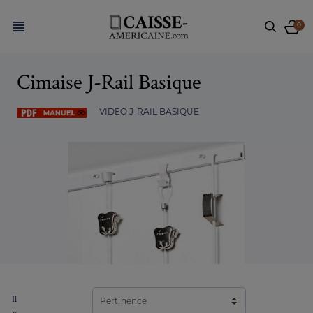

0
Cimaise J-Rail Basique
VIDEO J-RAIL BASIQUE
Il
Pertinence
y