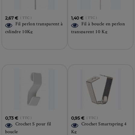
2,67 €
( TTC )
1,40 €
( TTC )
Fil perlon transparent à
Fil à boucle en perlon
cylindre 10Kg
transparent 10 Kg
0,73 €
( TTC )
0,95 €
( TTC )
Crochet S pour fil
Crochet Smartspring 4
boucle
Kg