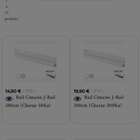
a
13
produits.
14,90 €
( TTC )
19,90 €
( TTC )
Rail Cimaise J-Rail
Rail Cimaise J-Rail
200cm (Charge 50Kg)
200cm (Charge 200Kg)