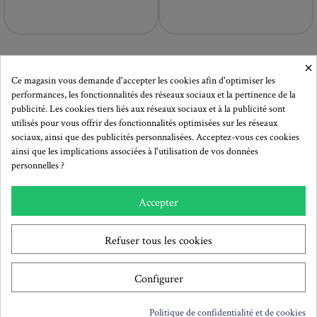
×
Ce magasin vous demande d'accepter les cookies afin d'optimiser les
performances, les fonctionnalités des réseaux sociaux et la pertinence de la
publicité. Les cookies tiers liés aux réseaux sociaux et à la publicité sont
utilisés pour vous offrir des fonctionnalités optimisées sur les réseaux
sociaux, ainsi que des publicités personnalisées. Acceptez-vous ces cookies
ainsi que les implications associées à l'utilisation de vos données
personnelles ?
3,15 €
( TTC )
3,95 €
( TTC )
Accepter
Crochet ZIPPER 15 Kg
Crochet Zipper
pour cimaise
SECURITE 15 Kg pour fil
Refuser tous les cookies
Configurer
Politique de confidentialité et de cookies