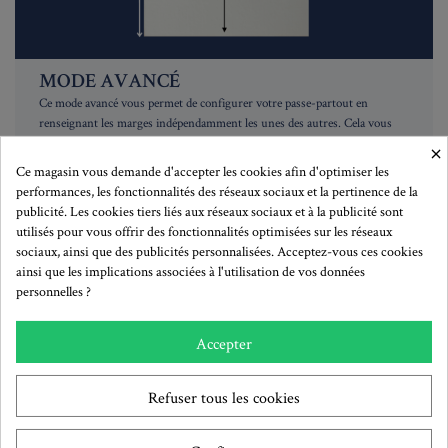
MODE AVANCÉ
Ce mode avancé vous permet de configurer votre passe-partout en
renseignant les marges indépendamment les unes des autres. Cela vous
permettra de décentrer l'ouverture.
×
Ce magasin vous demande d'accepter les cookies afin d'optimiser les
- Vous rentrez le format de l'ouverture, votre sujet (ici les flèches en rose)
performances, les fonctionnalités des réseaux sociaux et la pertinence de la
- Vous rentrez les marges (ici les flèches noires)
publicité. Les cookies tiers liés aux réseaux sociaux et à la publicité sont
Ainsi, le format extérieur (flèches blanches) sera le résultat de l'ouverture
utilisés pour vous offrir des fonctionnalités optimisées sur les réseaux
+ les marges de chaque côté.
sociaux, ainsi que des publicités personnalisées. Acceptez-vous ces cookies
ainsi que les implications associées à l'utilisation de vos données
Créez votre passe-partout
personnelles ?
Accepter
Refuser tous les cookies
S'abonner à la newsletter!