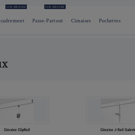
SUR-MESURE
SUR-MESURE
ncadrement
Passe-Partout
Cimaises
Pochettes
ux
Cimaise ClipRail
Cimaise J-Rail Galeri