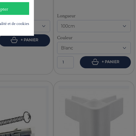
rret
pter
Longueur
alité et de cookies
Couleur
+ PANIER
+ PANIER