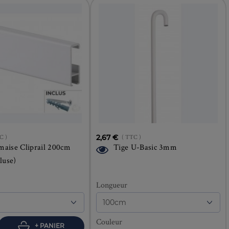
C )
2,67 €
( TTC )
imaise Cliprail 200cm
Tige U-Basic 3mm
cluse)
Longueur
Couleur
+ PANIER