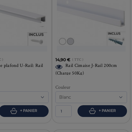
C )
14,90 €
( TTC )
e plafond U-Rail: Rail
Rail Cimaise J-Rail 200cm
(Charge 50Kg)
Couleur
+ PANIER
+ PANIER