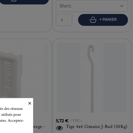
+ PANIER
×
és des réseaux
 utilisés pour
isées. Acceptez-
C )
5,72 €
( TTC )
es Multirail Eclairage -
Tige 4x4 Cimaise J-Rail (50Kg)