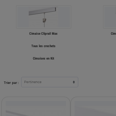
Cimaise Cliprail Max
Cim
Tous les crochets
Cimaises en Kit
Pertinence
Trier par :