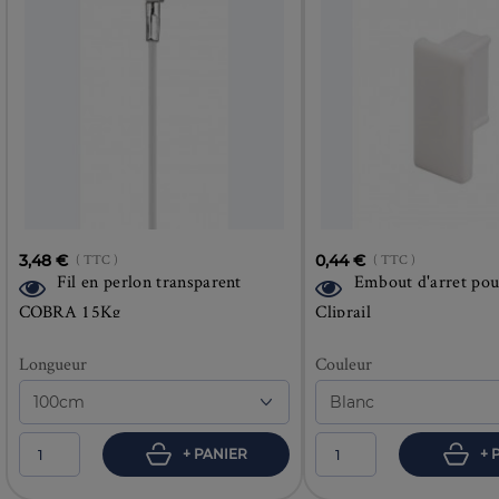
3,48 €
( TTC )
0,44 €
( TTC )
Fil en perlon transparent
Embout d'arret pou
COBRA 15Kg
Cliprail
Longueur
Couleur
+ PANIER
+ 