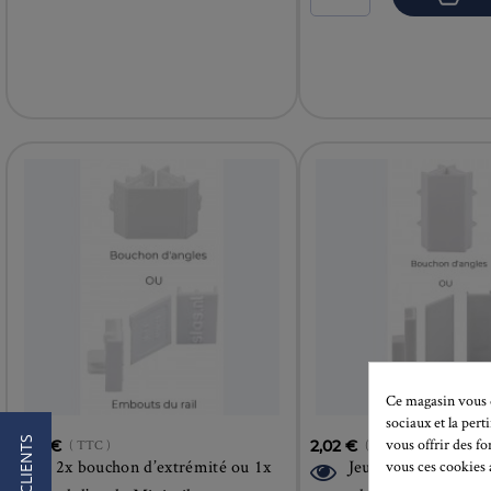
Ce magasin vous d
sociaux et la pert
vous offrir des fo
1,35 €
( TTC )
2,02 €
( TTC )
2x bouchon d’extrémité ou 1x
Jeux de 2 bouchon
vous ces cookies a