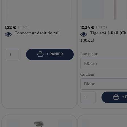
1,22 €
( TTC )
10,34 €
( TTC )
Connecteur droit de rail
Tige 4x4 J-Rail (Ch
100Kg)
Longueur
+ PANIER
Couleur
+ 