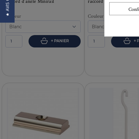
★ AVIS CLIENTS
raccord d’angle Minirail
raccord d'angle (Clipra
Conf
Couleur
Couleur
+ PANIER
+ 