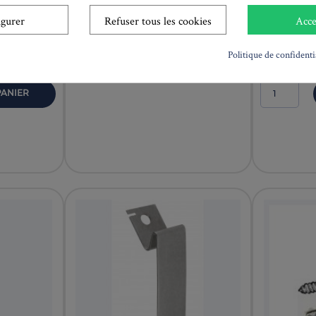
ilMAX)
Multirail
Embout d'a
igurer
Refuser tous les cookies
Acce
Couleur
+ PANIER
Politique de confidenti
PANIER