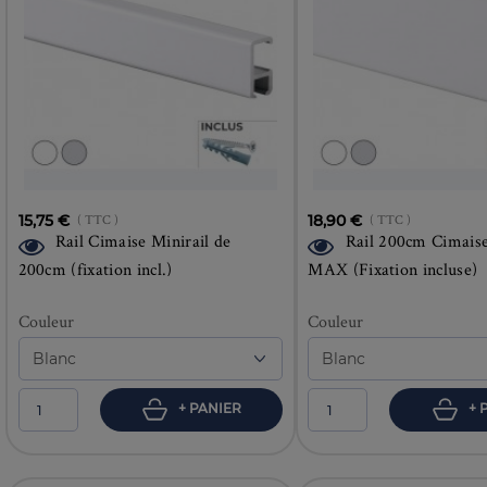
15,75 €
( TTC )
18,90 €
( TTC )
Rail Cimaise Minirail de
Rail 200cm Cimaise
200cm (fixation incl.)
MAX (Fixation incluse)
Couleur
Couleur
+ PANIER
+ 