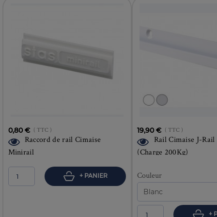
0,80 €
( TTC )
19,90 €
( TTC )
Raccord de rail Cimaise
Rail Cimaise J-Rai
Minirail
(Charge 200Kg)
Couleur
+ PANIER
+ 