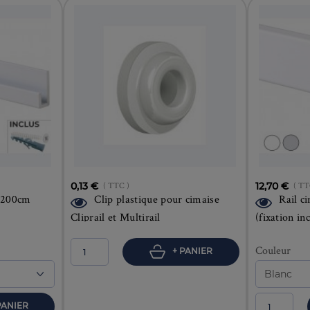
0,13 €
( TTC )
12,70 €
( TT
l 200cm
Clip plastique pour cimaise
Rail c
Cliprail et Multirail
(fixation in
Couleur
+ PANIER
PANIER