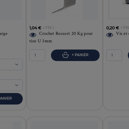
1,04 €
( TTC )
0,20 €
( TTC
arge
Crochet Ressort 20 Kg pour
Vis et 
tige U 3mm
+ PANIER
PANIER