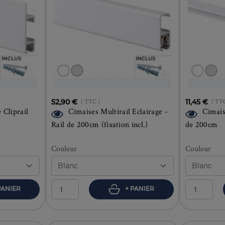
52,90 €
( TTC )
11,45 €
( TT
 Cliprail
Cimaises Multirail Eclairage -
Cimais
Rail de 200cm (fixation incl.)
de 200cm
Couleur
Couleur
PANIER
+ PANIER