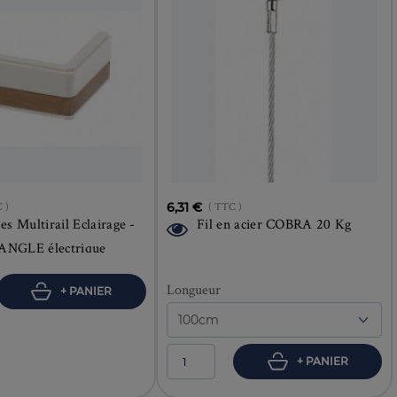
 )
6,31 €
( TTC )
es Multirail Eclairage -
Fil en acier COBRA 20 Kg
 ANGLE électrique
Longueur
+ PANIER
+ PANIER