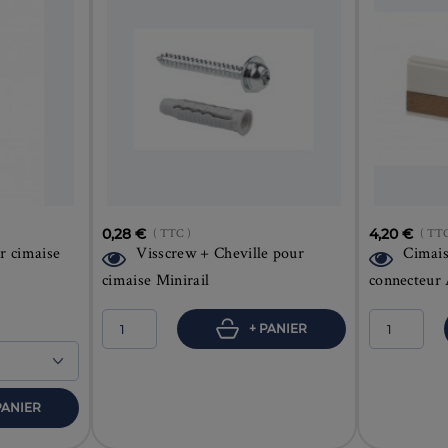
0,28 €
( TTC )
4,20 €
( TTC
r cimaise
Visscrew + Cheville pour
Cimais
cimaise Minirail
connecteur
+ PANIER
PANIER