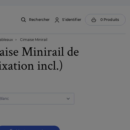
Rechercher
S'identifier
0
Produits
ableaux
Cimaise Minirail

aise Minirail de
xation incl.)