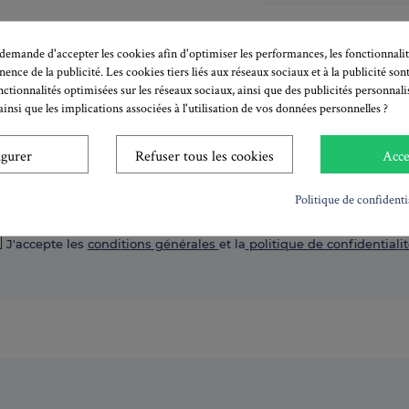
emande d'accepter les cookies afin d'optimiser les performances, les fonctionnalit
inence de la publicité. Les cookies tiers liés aux réseaux sociaux et à la publicité sont
nctionnalités optimisées sur les réseaux sociaux, ainsi que des publicités personnal
insi que les implications associées à l'utilisation de vos données personnelles ?
S'abonner à la newsletter!
igurer
Refuser tous les cookies
Acce
S'inscrire
Politique de confidenti
notre politique de confidentialité pour savoir comment nous utilisons vos 
J'accepte les
conditions générales
et la
politique de confidentialit