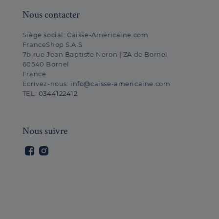
Nous contacter
Siège social:
Caisse-Americaine.com
FranceShop S.A.S
7b rue Jean Baptiste Neron | ZA de Bornel
60540 Bornel
France
Ecrivez-nous:
info@caisse-americaine.com
TEL:
0344122412
Nous suivre
Facebook
Instagram