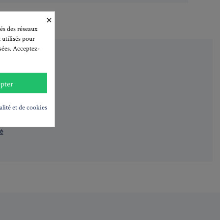
×
és des réseaux
 utilisés pour
isées. Acceptez-
pter
alité et de cookies
données
é