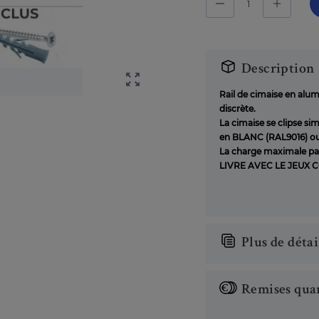
Description

Rail de cimaise en alum
discrète.
La cimaise se clipse s
en BLANC (RAL9016) o
La charge maximale par 
LIVRE AVEC LE JEUX COM
Plus de détai
Remises quan