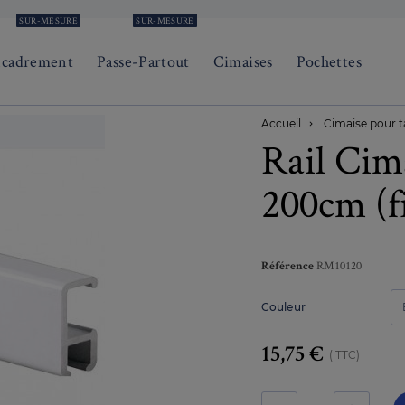
SUR-MESURE
SUR-MESURE
ncadrement
Passe-Partout
Cimaises
Pochettes
Accueil
Cimaise pour t

Rail Cim
200cm (fi
RM10120
Référence
Couleur
15,75 €
TTC