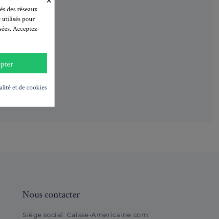
és des réseaux
 utilisés pour
isées. Acceptez-
pter
données
alité et de cookies
é
Nous contacter
Siège social:
Caisse-Americaine.com