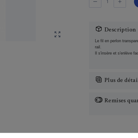
Description

Le fil en perlon transpare
rail.
Il s'insère et s'enlève f
Plus de détai
Remises quan