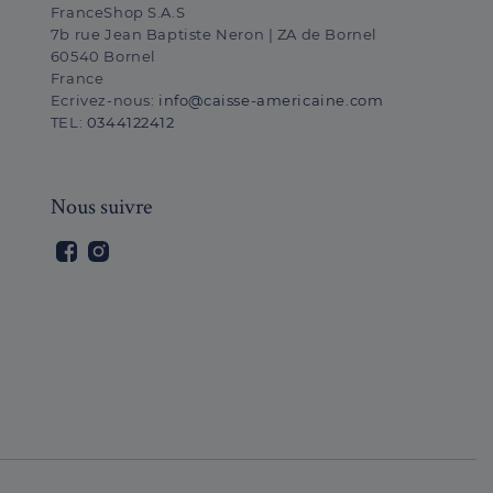
FranceShop S.A.S
7b rue Jean Baptiste Neron | ZA de Bornel
60540 Bornel
France
Ecrivez-nous:
info@caisse-americaine.com
TEL:
0344122412
Nous suivre
Facebook
Instagram