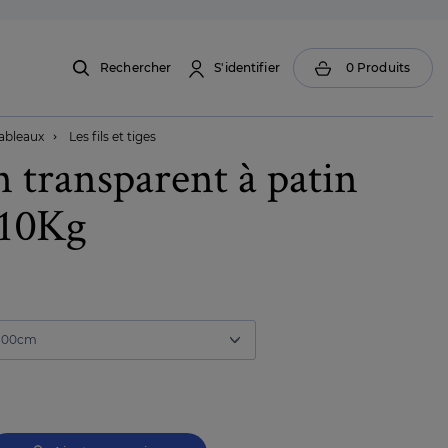
Rechercher
S'identifier
0
Produits
ableaux
Les fils et tiges

n transparent à patin
 10Kg