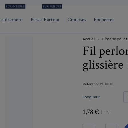
SUR-MESURE
SUR-MESURE
ncadrement
Passe-Partout
Cimaises
Pochettes
Accueil
Cimaise pour t

Fil perlo
glissière
PH10110
Référence
Longueur
1,78 €
TTC