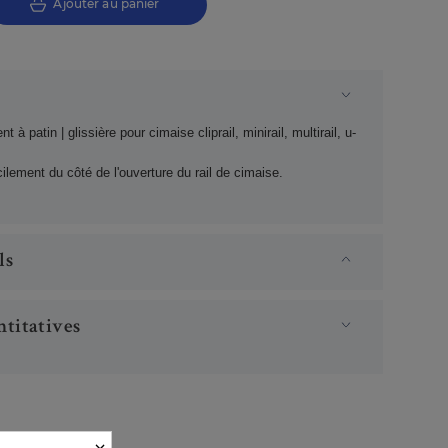
Ajouter au panier
nt à patin | glissière pour cimaise cliprail, minirail, multirail, u-
acilement du côté de l'ouverture du rail de cimaise.
ls
titatives
×