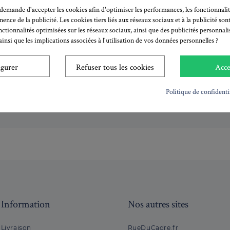
emande d'accepter les cookies afin d'optimiser les performances, les fonctionnalit
inence de la publicité. Les cookies tiers liés aux réseaux sociaux et à la publicité sont
S'abonner à la newsletter!
nctionnalités optimisées sur les réseaux sociaux, ainsi que des publicités personnal
insi que les implications associées à l'utilisation de vos données personnelles ?
S'inscrire
igurer
Refuser tous les cookies
Acce
notre politique de confidentialité pour savoir comment nous utilisons vos 
Politique de confidenti
J'accepte les
conditions générales
et la
politique de confidentialit
Information
Nos autres sites
Livraison
RueDuCadre.fr