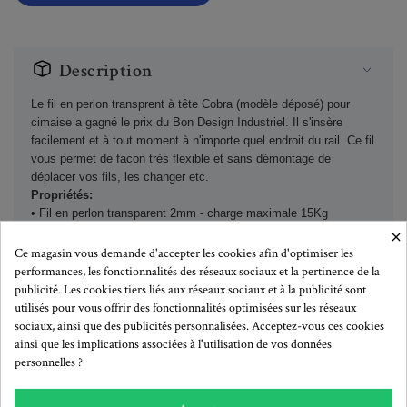
Description
Le fil en perlon transprent à tête Cobra (modèle déposé) pour
cimaise a gagné le prix du Bon Design Industriel. Il s'insère
facilement et à tout moment à n'importe quel endroit du rail. Ce fil
vous permet de facon très flexible et sans démontage de
déplacer vos fils, les changer etc.
Propriétés:
• Fil en perlon transparent 2mm - charge maximale 15Kg
×
• Longeurs disponibles: 100cm | 150cm | 200cm | 250cm | 300cm
• Idéal pour nos crochets: Smartspring | Zipper | Hoock antivol
Ce magasin vous demande d'accepter les cookies afin d'optimiser les
• Idéal pour nos cimaises: Minirail | Cliprail | Cliprail Max |
performances, les fonctionnalités des réseaux sociaux et la pertinence de la
Multirail éclairage
publicité. Les cookies tiers liés aux réseaux sociaux et à la publicité sont
utilisés pour vous offrir des fonctionnalités optimisées sur les réseaux
sociaux, ainsi que des publicités personnalisées. Acceptez-vous ces cookies
ainsi que les implications associées à l'utilisation de vos données
personnelles ?
Plus de détails